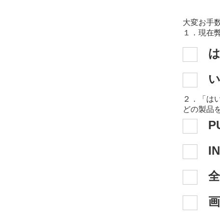
大変お手
１．現在
２．「は
どの製品
P
I
全
画