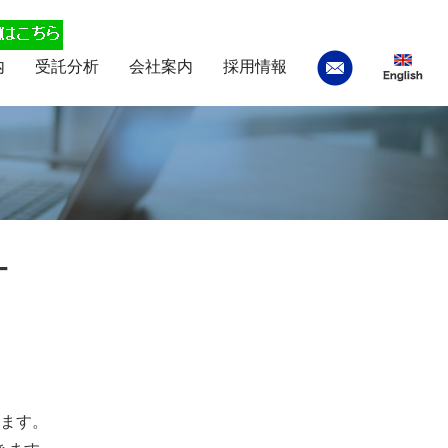
内
受託分析
会社案内
採用情報
ー
ます。