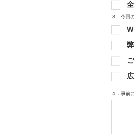
全
３．今回
W
広
４．事前